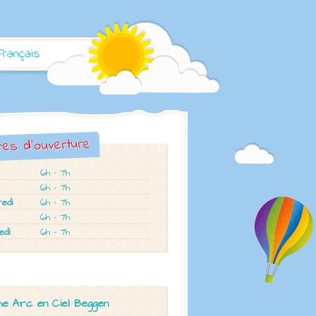
Français
res d'ouverture
6h - 7h
6h - 7h
edi
6h - 7h
6h - 7h
edi
6h - 7h
e Arc en Ciel
Beggen