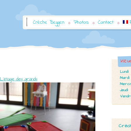
Crèche Beggen
Photos
Contact
Heu
Lundi
Mardi
L’étage des grands
Mercr
Jeudi
Vendr
Crèch