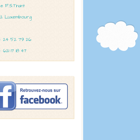
e F.S.Tinant
22 Luxembourg
: 24 52 79 26
: 621 17 18 47