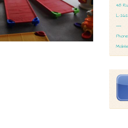
48 Ru
L-26
———
Phone
Mobile