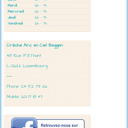
Mardi
6h - 7h
Mercredi
6h - 7h
Jeudi
6h - 7h
Vendredi
6h - 7h
Crèche Arc en Ciel
Beggen
48 Rue F.S.Tinant
L-2622 Luxembourg
———
Phone: 24 52 79 26
Mobile: 621 17 18 47