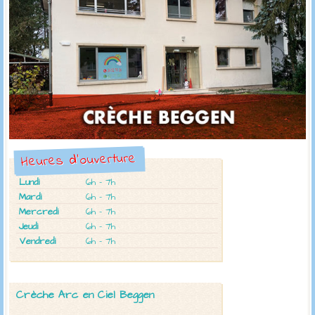
Heures d'ouverture
Lundi
6h - 7h
Mardi
6h - 7h
Mercredi
6h - 7h
Jeudi
6h - 7h
Vendredi
6h - 7h
Crèche Arc en Ciel
Beggen