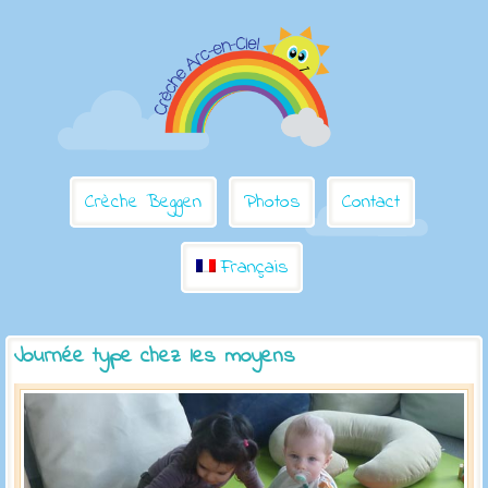
Crèche Beggen
Photos
Contact
Français
Journée type chez les moyens