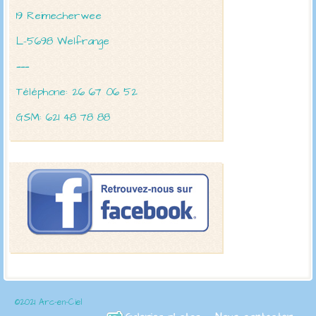
19 Reimecherwee
L-5698 Welfrange
———
Téléphone: 26 67 06 52
GSM: 621 48 78 88
©2021 Arc-en-Ciel