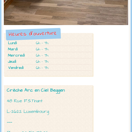
Heures d'ouverture
Lundi
6h - 7h
Mardi
6h - 7h
Mercredi
6h - 7h
Jeudi
6h - 7h
Vendredi
6h - 7h
Crèche Arc en Ciel
Beggen
48 Rue F.S.Tinant
L-2622 Luxembourg
———